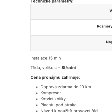
Technické parametry:
V
Rozměry 
Nap
Instalace 15 min
Třída, velikost –
Střední
Cena pronájmu zahrnuje:
Doprava zdarma do 10 km
Kompresor
Kotvící kolíky
Plachtu pod atrakci
Návod k použití/ provozní řád