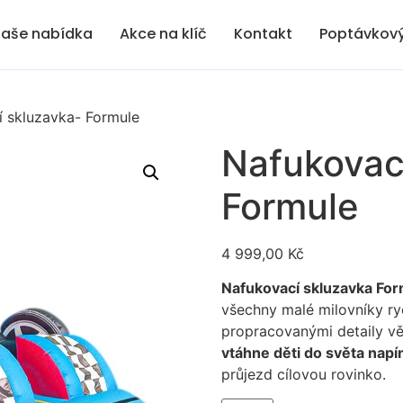
aše nabídka
Akce na klíč
Kontakt
Poptávkový
 skluzavka- Formule
Nafukovac
Formule
4 999,00
Kč
Nafukovací skluzavka Form
všechny malé milovníky ryc
propracovanými detaily vě
vtáhne děti do světa nap
průjezd cílovou rovinko.