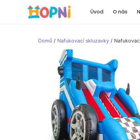
Úvod
O nás
N
Domů
/
Nafukovací skluzavky
/ Nafukovací