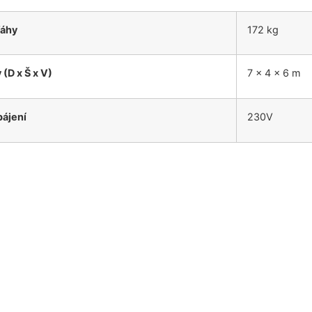
áhy
172 kg
(D x Š x V)
7 x 4 x 6 m
ájení
230V