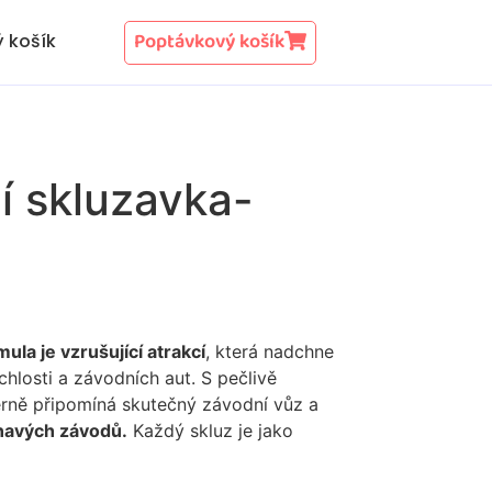
Poptávkový košík
 košík
í skluzavka-
ula je vzrušující atrakcí
, která nadchne
hlosti a závodních aut. S pečlivě
rně připomíná skutečný závodní vůz a
ínavých závodů.
Každý skluz je jako